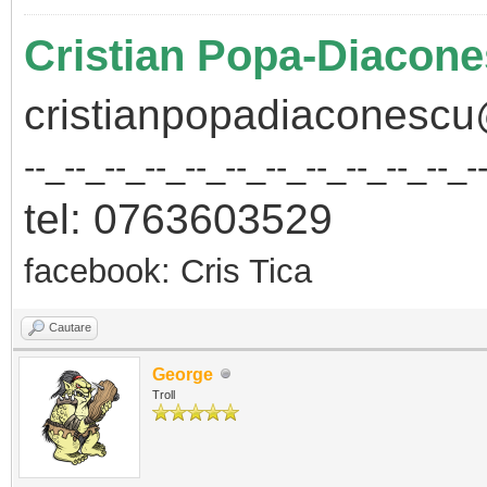
Cristian Popa-Diacon
cristianpopadiaconesc
--_--_--_--_--_--_--_--_--_--_--_-
tel: 07636035
29
facebook: Cris Tica
Cautare
George
Troll