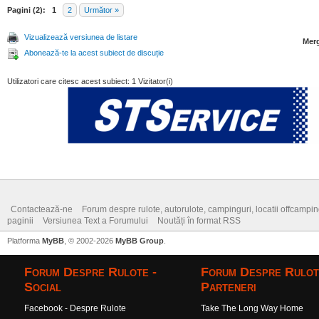
Pagini (2):
1
2
Următor »
Vizualizează versiunea de listare
Merg
Abonează-te la acest subiect de discuție
Utilizatori care citesc acest subiect: 1 Vizitator(i)
Contactează-ne
Forum despre rulote, autorulote, campinguri, locatii offcamping,
paginii
Versiunea Text a Forumului
Noutăți în format RSS
Platforma
MyBB
, © 2002-2026
MyBB Group
.
Forum Despre Rulote -
Forum Despre Rulot
Social
Parteneri
Facebook - Despre Rulote
Take The Long Way Home