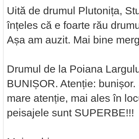
Uită de drumul Plutonița, St
înțeles că e foarte rău drum
Așa am auzit. Mai bine mergi
Drumul de la Poiana Largulu
BUNIȘOR. Atenție: bunișor. 
mare atenție, mai ales în loc
peisajele sunt SUPERBE!!!