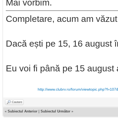
Mai vorbim.
Completare, acum am văzut ș
Dacă ești pe 15, 16 august
Eu voi fi până pe 15 august a
http://www.clubrv.ro/forum/viewtopic.php?f=107
Cautare
«
Subiectul Anterior
|
Subiectul Următor
»