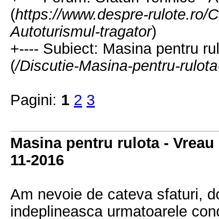
(
https://www.despre-rulote.ro/C
Autoturismul-tragator
)
+---- Subiect: Masina pentru r
(
/Discutie-Masina-pentru-rulot
Pagini:
1
2
3
Masina pentru rulota - Vreau
11-2016
Am nevoie de cateva sfaturi, 
indeplineasca urmatoarele condi