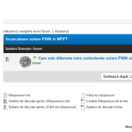
Utilizator(i) navigând acest forum: 1 Vizitator(i)
Incarcatoare solare PWM si MPPT
Subiect Discuție
/
Autor
Care este diferenta intre controlerele solare PWM 
0 Evaluări - 0 din 5 în medie
1
2
3
4
5
Cristi
Răspunsuri noi
Fără noi răspunsuri
Subiect de discuție aprins (Răspunsuri noi)
Conține Răspunsuri de la tine
Subiect de discuție aprins (Fără noi răspunsuri)
Subiect de discuție închis
Merg