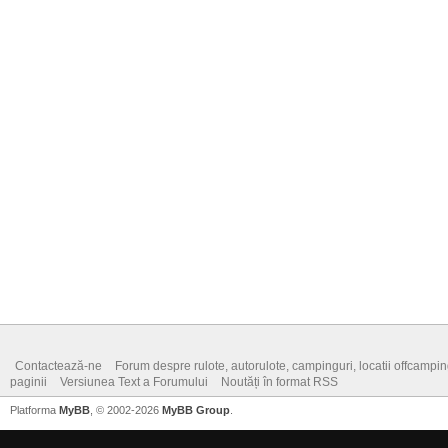
Contactează-ne
Forum despre rulote, autorulote, campinguri, locatii offcamping,
paginii
Versiunea Text a Forumului
Noutăți în format RSS
Platforma
MyBB
, © 2002-2026
MyBB Group
.