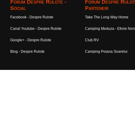
Forum Despre Rulote -
Forum Despre Rulot
Social
Parteneri
Facebook - Despre Rulote
Take The Long Way Home
Canal Youtube - Despre Rulote
Camping Meduza - Eforie Nor
Google+ - Despre Rulote
Club RV
Blog - Despre Rulote
Camping Poiana Soarelui