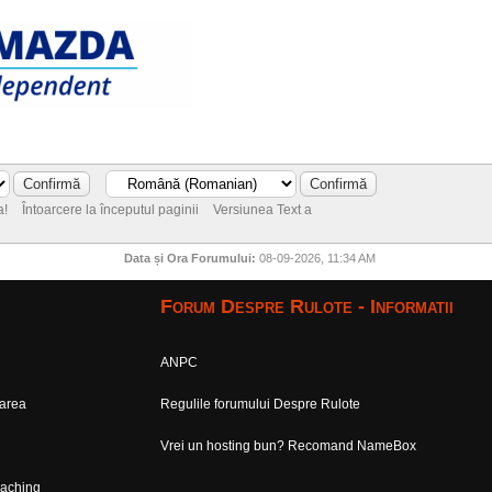
a!
Întoarcere la începutul paginii
Versiunea Text a
Data și Ora Forumului:
08-09-2026, 11:34 AM
Forum Despre Rulote - Informatii
ANPC
sarea
Regulile forumului Despre Rulote
Vrei un hosting bun? Recomand NameBox
oaching