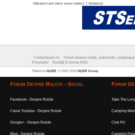
Utilizatori care citesc acest subiect: 1 Vizitator(i)
Contactează-ne
Forum despre rulote, autorulote, campinguri, 
Forumului
Noutăți în format RSS
Platforma
MyBB
, © 2002-2026
MyBB Group
.
Forum Despre Rulote - Social
Forum De
Facebook - Despre Rulote
Take The Lo
Canal Youtube - Despre Rulote
Camping Medu
Google+ - Despre Rulote
Club RV
Blog - Despre Rulote
Camping Poia