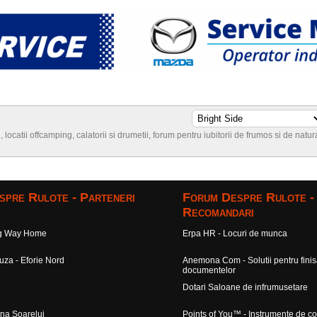
locatii offcamping, calatorii si drumetii, forum pentru iubitorii de frumos si de natur
spre Rulote - Parteneri
Forum Despre Rulote -
Recomandari
ng Way Home
Erpa HR - Locuri de munca
za - Eforie Nord
Anemona Com - Solutii pentru fini
documentelor
Dotari Saloane de infrumusetare
na Soarelui
Points of You™ - Instrumente de c