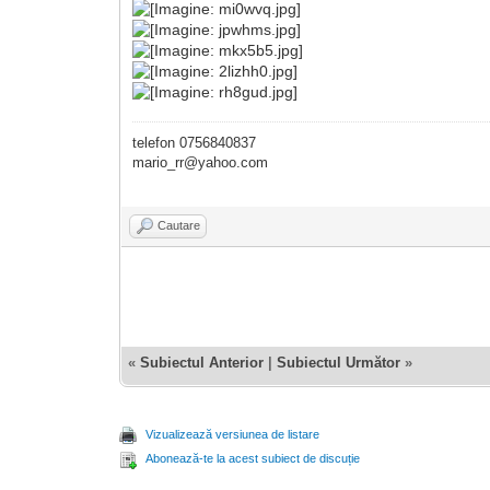
telefon 0756840837
mario_rr@yahoo.com
Cautare
«
Subiectul Anterior
|
Subiectul Următor
»
Vizualizează versiunea de listare
Abonează-te la acest subiect de discuție