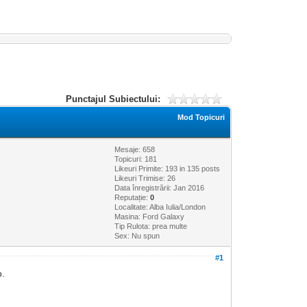
Punctajul Subiectului:
Mod Topicuri
Mesaje: 658
Topicuri: 181
Likeuri Primite:
193
in 135 posts
Likeuri Trimise: 26
Data înregistrării: Jan 2016
Reputație:
0
Localitate: Alba Iulia/London
Masina: Ford Galaxy
Tip Rulota: prea multe
Sex: Nu spun
#1
o.