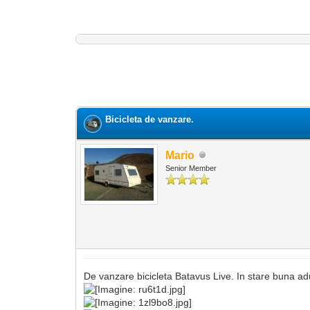
0 Vot(uri) - 0 medie
1
2
3
4
5
Bicicleta de vanzare.
Mario
Senior Member
De vanzare bicicleta Batavus Live. In stare buna a