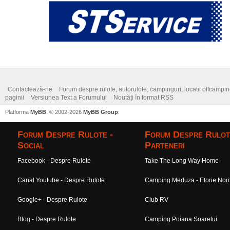
Contactează-ne
Forum despre rulote, autorulote, campinguri, locatii offcamping,
paginii
Versiunea Text a Forumului
Noutăți în format RSS
Platforma
MyBB
, © 2002-2026
MyBB Group
.
Forum Despre Rulote -
Forum Despre Rulot
Social
Parteneri
Facebook - Despre Rulote
Take The Long Way Home
Canal Youtube - Despre Rulote
Camping Meduza - Eforie Nor
Google+ - Despre Rulote
Club RV
Blog - Despre Rulote
Camping Poiana Soarelui