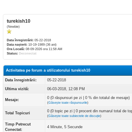
turekish10
(Newbie)
Data înregistrării:
05-22-2018
Data nașterii:
10-19-1989 (36 ani)
Ora Locală:
08-09-2026 ora 11:58 AM
Status:
Deconectat
Activitatea pe forum a utilizatorului turekish10
Data înregistrării:
05-22-2018
Ultima vizită:
06-03-2018, 12:08 PM
0 (0 răspunsuri pe zi | 0 % din totalul de mesaje)
Mesaje:
(
Găsește toate răspunsurile
)
0 (0 topic pe zi | 0 procent din numarul total de top
Total Topicuri
(
Găsește toate subiectele de discuție
)
Timp Petrecut
4 Minute, 5 Secunde
Conectat: