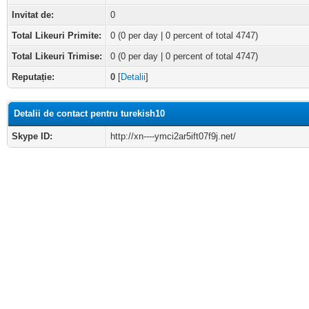
Invitat de:
0
Total Likeuri Primite:
0
(0 per day | 0 percent of total 4747)
Total Likeuri Trimise:
0 (0 per day | 0 percent of total 4747)
Reputație:
0
[
Detalii
]
Detalii de contact pentru turekish10
Skype ID:
http://xn----ymci2ar5ift07f9j.net/