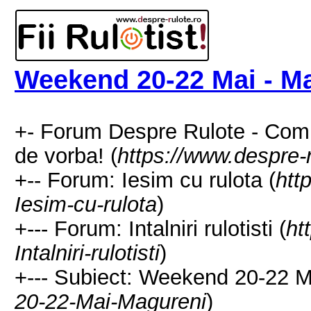
Weekend 20-22 Mai - M
+- Forum Despre Rulote - Comuni
de vorba! (
https://www.despre-r
+-- Forum: Iesim cu rulota (
htt
Iesim-cu-rulota
)
+--- Forum: Intalniri rulotisti (
ht
Intalniri-rulotisti
)
+--- Subiect: Weekend 20-22 M
20-22-Mai-Magureni
)