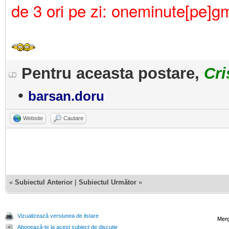
de 3 ori pe zi: oneminute[pe]g
Pentru aceasta postare,
Cri
•
barsan.doru
Website
Cautare
«
Subiectul Anterior
|
Subiectul Următor
»
Vizualizează versiunea de listare
Merg
Abonează-te la acest subiect de discuție