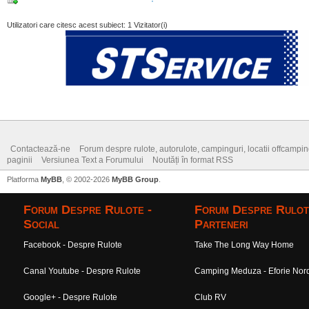
Utilizatori care citesc acest subiect: 1 Vizitator(i)
Contactează-ne
Forum despre rulote, autorulote, campinguri, locatii offcamping,
paginii
Versiunea Text a Forumului
Noutăți în format RSS
Platforma
MyBB
, © 2002-2026
MyBB Group
.
Forum Despre Rulote -
Forum Despre Rulot
Social
Parteneri
Facebook - Despre Rulote
Take The Long Way Home
Canal Youtube - Despre Rulote
Camping Meduza - Eforie Nor
Google+ - Despre Rulote
Club RV