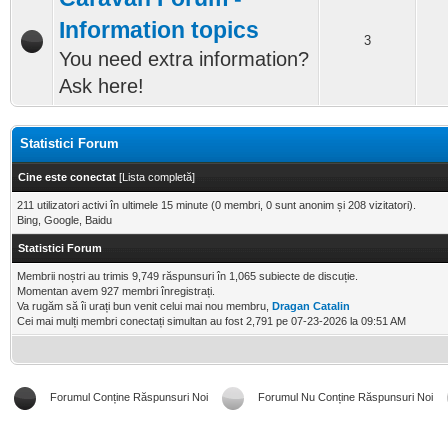
Information topics
3
You need extra information?
Ask here!
Statistici Forum
Cine este conectat
[
Lista completă
]
211 utilizatori activi în ultimele 15 minute (0 membri, 0 sunt anonim și 208 vizitatori).
Bing, Google, Baidu
Statistici Forum
Membrii noștri au trimis 9,749 răspunsuri în 1,065 subiecte de discuție.
Momentan avem 927 membri înregistrați.
Va rugăm să îi urați bun venit celui mai nou membru,
Dragan Catalin
Cei mai mulți membri conectați simultan au fost 2,791 pe 07-23-2026 la 09:51 AM
Forumul Conține Răspunsuri Noi
Forumul Nu Conține Răspunsuri Noi