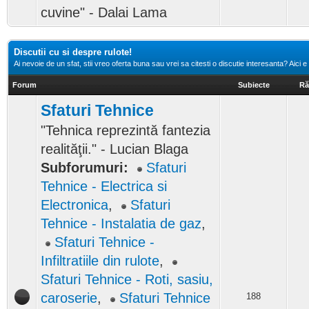
cuvine" - Dalai Lama
Discutii cu si despre rulote!
Ai nevoie de un sfat, stii vreo oferta buna sau vrei sa citesti o discutie interesanta? Aici e 
Forum
Subiecte
Ră
Sfaturi Tehnice
"Tehnica reprezintă fantezia
realităţii." - Lucian Blaga
Subforumuri:
Sfaturi
Tehnice - Electrica si
Electronica
,
Sfaturi
Tehnice - Instalatia de gaz
,
Sfaturi Tehnice -
Infiltratiile din rulote
,
Sfaturi Tehnice - Roti, sasiu,
caroserie
,
Sfaturi Tehnice
188