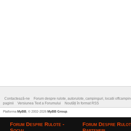
Contactează-ne
Forum despre rulote, autorulote, campinguri, locatii offcamping,
paginii
Versiunea Text a Forumului
Noutăți în format RSS
Platforma
MyBB
, © 2002-2026
MyBB Group
.
Forum Despre Rulote -
Forum Despre Rulot
Social
Parteneri