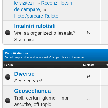
le vizitezi
,
Recenzii locuri
de campare
,
Hotel/parcare Rulote
Intalniri rulotisti
Vrei sa organizezi o ieseala?
59
Scrie aici!
Discutii diverse
Discutii despre orice, oricine, oricand. Off-topicurile sunt bine-venite!
Forum
Subiecte
Ră
Diverse
96
Scrie ce vrei!
Geosectiunea
Troll, certuri, glume, limbi
10
ascutite, off-topic,