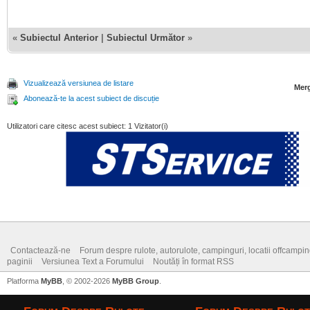
«
Subiectul Anterior
|
Subiectul Următor
»
Vizualizează versiunea de listare
Merg
Abonează-te la acest subiect de discuție
Utilizatori care citesc acest subiect: 1 Vizitator(i)
Contactează-ne
Forum despre rulote, autorulote, campinguri, locatii offcamping,
paginii
Versiunea Text a Forumului
Noutăți în format RSS
Platforma
MyBB
, © 2002-2026
MyBB Group
.