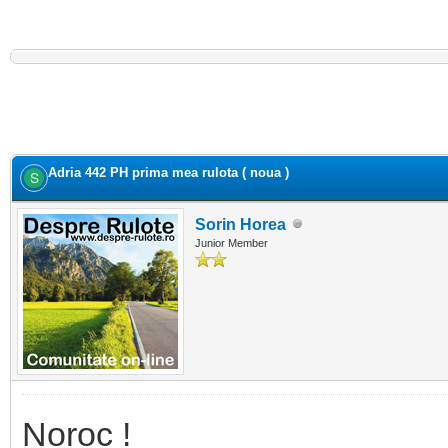
Adria 442 PH prima mea rulota ( noua )
Sorin Horea
Junior Member
Noroc !