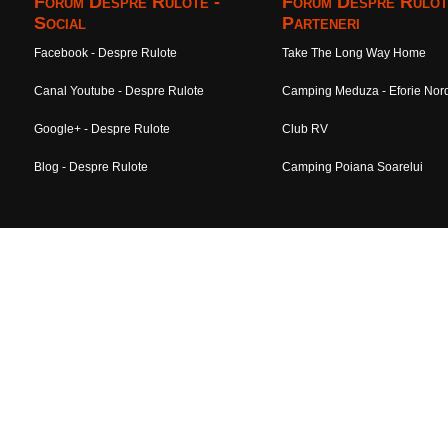
Forum Despre Rulote -
Forum Despre Rulot
Social
Parteneri
Facebook - Despre Rulote
Take The Long Way Home
Canal Youtube - Despre Rulote
Camping Meduza - Eforie Nor
Google+ - Despre Rulote
Club RV
Blog - Despre Rulote
Camping Poiana Soarelui