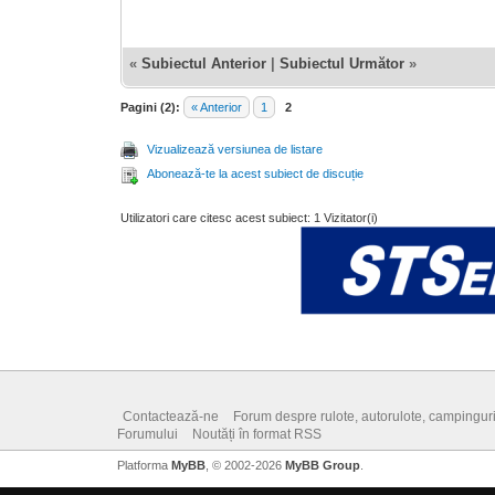
«
Subiectul Anterior
|
Subiectul Următor
»
Pagini (2):
« Anterior
1
2
Vizualizează versiunea de listare
Abonează-te la acest subiect de discuție
Utilizatori care citesc acest subiect: 1 Vizitator(i)
Contactează-ne
Forum despre rulote, autorulote, campinguri, 
Forumului
Noutăți în format RSS
Platforma
MyBB
, © 2002-2026
MyBB Group
.