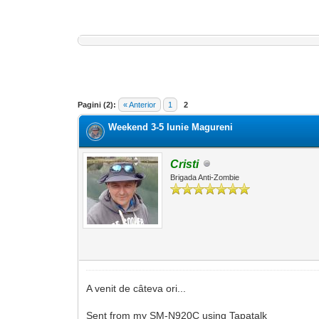
0 Vot(uri) - 0 medie
1
2
3
4
5
Pagini (2):
« Anterior
1
2
Weekend 3-5 Iunie Magureni
Cristi
Brigada Anti-Zombie
A venit de câteva ori...
Sent from my SM-N920C using Tapatalk