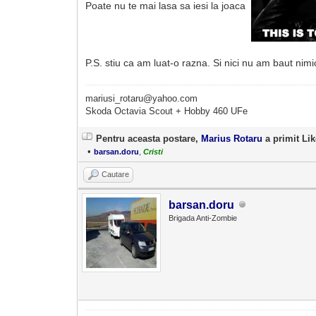
Poate nu te mai lasa sa iesi la joaca
P.S. stiu ca am luat-o razna. Si nici nu am baut ni
mariusi_rotaru@yahoo.com
Skoda Octavia Scout + Hobby 460 UFe
Pentru aceasta postare,
Marius Rotaru
a primit Like
•
barsan.doru
,
Cristi
Cautare
barsan.doru
Brigada Anti-Zombie