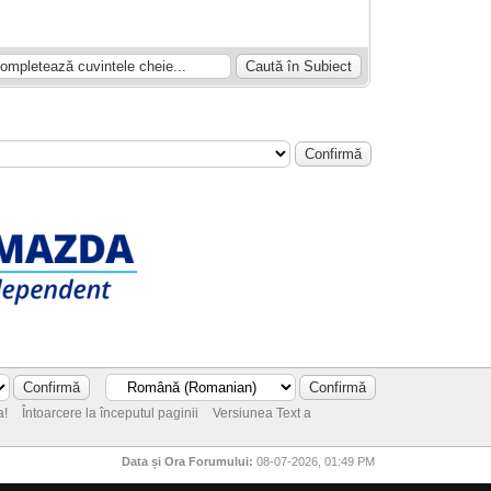
a!
Întoarcere la începutul paginii
Versiunea Text a
Data și Ora Forumului:
08-07-2026, 01:49 PM