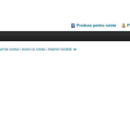
Produse pentru rulote
P
hef de vorba!
›
Iesim cu rulota
›
Intalniri rulotisti