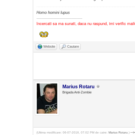
Homo homini lupus
--------------------------------------
Incercati sa ma sunati, daca nu raspund, imi verific mail
Website
Cautare
Marius Rotaru
Brigada Anti-Zombie
-->
(Ultima modificare: 06-07-2016, 07:02 PM de catre:
Marius Rotaru
.)