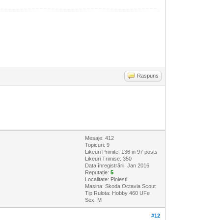
Raspuns
Mesaje: 412
Topicuri: 9
Likeuri Primite:
136
in 97 posts
Likeuri Trimise: 350
Data înregistrării: Jan 2016
Reputație:
5
Localitate: Ploiesti
Masina: Skoda Octavia Scout
Tip Rulota: Hobby 460 UFe
Sex: M
#12