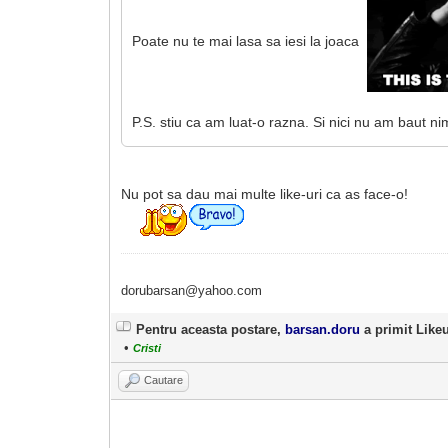
Poate nu te mai lasa sa iesi la joaca
P.S. stiu ca am luat-o razna. Si nici nu am baut n
Nu pot sa dau mai multe like-uri ca as face-o!
dorubarsan@yahoo.com
Pentru aceasta postare,
barsan.doru
a primit Likeur
•
Cristi
Cautare