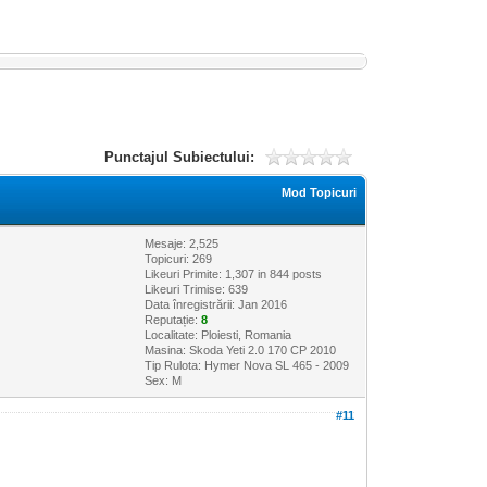
Punctajul Subiectului:
Mod Topicuri
Mesaje: 2,525
Topicuri: 269
Likeuri Primite:
1,307
in 844 posts
Likeuri Trimise: 639
Data înregistrării: Jan 2016
Reputație:
8
Localitate: Ploiesti, Romania
Masina: Skoda Yeti 2.0 170 CP 2010
Tip Rulota: Hymer Nova SL 465 - 2009
Sex: M
#11