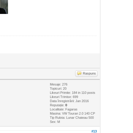
Raspuns
Mesaje: 276
Topicuri: 20
Likeuri Primite:
184
in 110 posts
Likeuri Trimise: 699
Data înregistrării: Jan 2016
Reputație:
0
Localitate: Fagaras
Masina: VW Touran 2.0 140 CP
Tip Rulota: Lunar Chateau 500
Sex: M
#13