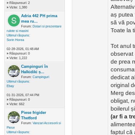
»
Răspunsuri: 2
Alternativ
»
Vizite: 1,380
aș putea 
Adria 442 PH prima
mea ru...
să vă pov
Forum:
Dotari si prezentare
Toate la t
rulote si masini
Ultimul răspuns:
Sorin Horea
Tot anul 
02-28-2026, 01:48 AM
observat
»
Răspunsuri: 0
»
Vizite: 1,222
de prea mu
Campinguri în
consumate
Halkidiki ș...
dedicat a
Forum:
Campinguri
Ultimul răspuns:
original d
Ebay
Merg dest
01-31-2026, 07:44 PM
»
Răspunsuri: 0
obligat, 
»
Vizite: 662
boilerul ș
Piese frigider
(ar fi a tr
Thetford
Forum:
Vanzari Accesorii si
alimentea
Piese
faptul c
Ultimul răspuns: