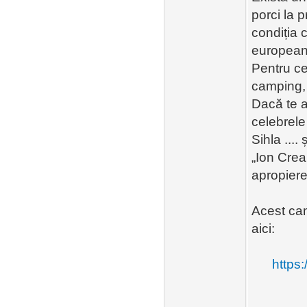
porci la p
condiția ca
european
Pentru ce
camping, 
Dacă te af
celebrele
Sihla ...
„Ion Crea
apropiere
Acest cam
aici:
https