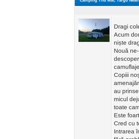
Camping Ynu Maf, Târgu Neam
Dragi col
Acum două
niște drag
Nouă ne-a
descoperi
camuflaje,
Copiii noș
amenajări
au prinse
micul dej
toate camu
Este foar
Cred cu t
Intrarea 