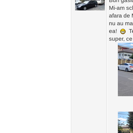
Bun gasit
Mi-am sc
afara de
nu au mai 
ea!
Te
super, ce 