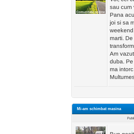
sau cum v
Pana acum
joi si sa
weekend, 
marti. De
transform
Am vazut c
duba. Pe 
ma intorc
Multumesc
Mi-am schimbat masina
Publ