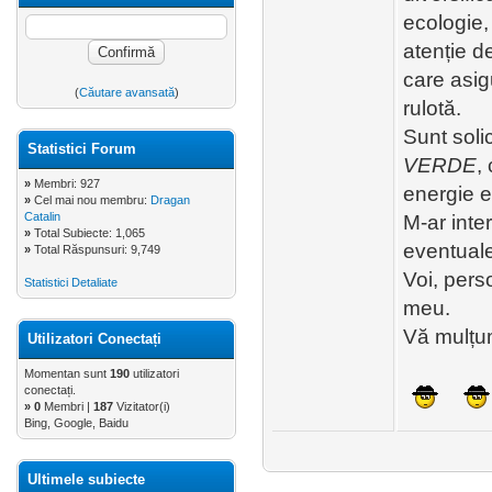
ecologie,
atenție d
care asig
(
Căutare avansată
)
rulotă.
Sunt solic
Statistici Forum
VERDE
,
»
Membri: 927
energie e
»
Cel mai nou membru:
Dragan
Catalin
M-ar inte
»
Total Subiecte: 1,065
eventuale
»
Total Răspunsuri: 9,749
Voi, pers
Statistici Detaliate
meu.
Vă mulțum
Utilizatori Conectați
Momentan sunt
190
utilizatori
conectați.
»
0
Membri |
187
Vizitator(i)
Bing, Google, Baidu
Ultimele subiecte