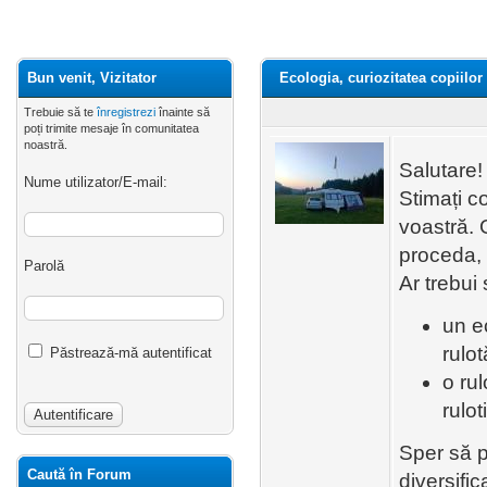
Bun venit, Vizitator
Ecologia, curiozitatea copiilor 
Trebuie să te
înregistrezi
înainte să
poți trimite mesaje în comunitatea
noastră.
Salutare!
Nume utilizator/E-mail:
Stimați c
voastră. G
proceda, d
Parolă
Ar trebui
un e
rulot
Păstrează-mă autentificat
o rul
rulot
Sper să p
Caută în Forum
diversific