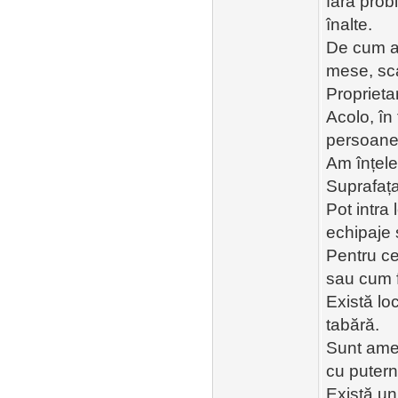
fără prob
înalte.
De cum aj
mese, sca
Proprieta
Acolo, în
persoane
Am înțele
Suprafața
Pot intra
echipaje 
Pentru ce
sau cum 
Există lo
tabără.
Sunt amen
cu putern
Există un