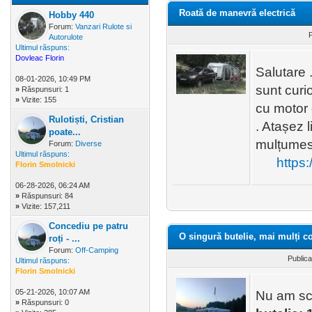
Roată de manevră electrică
Hobby 440
Forum:
Vanzari Rulote si
P
Autorulote
Ultimul răspuns:
Dovleac Florin
Salutare 
08-01-2026, 10:49 PM
sunt curi
»
Răspunsuri: 1
»
Vizite: 155
cu motor
Rulotiști, Cristian
. Atașez l
poate...
mulțume
Forum:
Diverse
Ultimul răspuns:
https
Florin Smolnicki
06-28-2026, 06:24 AM
»
Răspunsuri: 84
»
Vizite: 157,211
Concediu pe patru
O singură butelie, mai mulți c
roți - ...
Forum:
Off-Camping
Publica
Ultimul răspuns:
Florin Smolnicki
05-21-2026, 10:07 AM
Nu am scri
»
Răspunsuri: 0