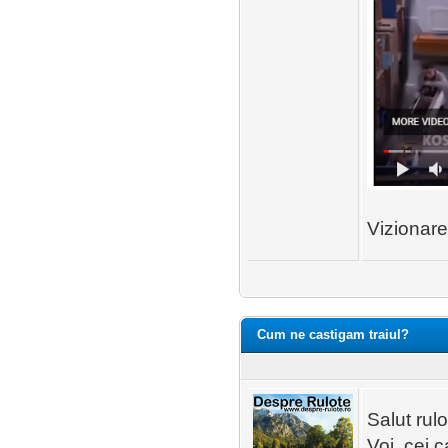
Vizionare
Cum ne castigam traiul?
Salut rulot
Voi, cei c