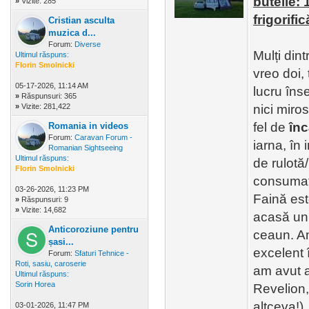
butelie: 
»
Vizite: 285
frigorific
Cristian asculta
muzica d...
Forum:
Diverse
Mulți din
Ultimul răspuns:
Florin Smolnicki
vreo doi,
05-17-2026, 11:14 AM
lucru în
»
Răspunsuri: 365
»
Vizite: 281,422
nici miro
fel de
înc
Romania in videos
Forum:
Caravan Forum -
iarna, în 
Romanian Sightseeing
Ultimul răspuns:
de rulotă
Florin Smolnicki
consumato
03-26-2026, 11:23 PM
Faină est
»
Răspunsuri: 9
»
Vizite: 14,682
acasă un 
Anticoroziune pentru
ceaun. Am
șasi...
excelent 
Forum:
Sfaturi Tehnice -
Roti, sasiu, caroserie
am avut a
Ultimul răspuns:
Sorin Horea
Revelion, 
altceva!)
03-01-2026, 11:47 PM