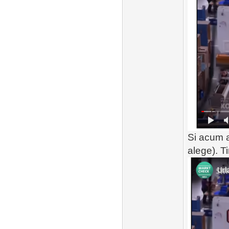
Si acum a
alege). T