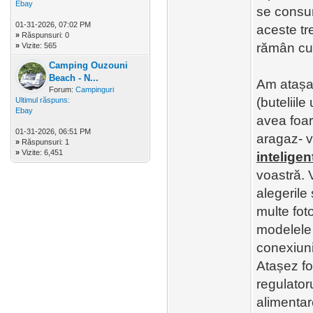
Ebay
se consu
01-31-2026, 07:02 PM
aceste tr
»
Răspunsuri: 0
rămân cu 
»
Vizite: 565
Camping Ouzouni
Beach - N...
Am atașat
Forum:
Campinguri
(buteliile
Ultimul răspuns:
Ebay
avea foar
01-31-2026, 06:51 PM
aragaz- v
»
Răspunsuri: 1
»
Vizite: 6,451
inteligen
voastră. V
alegerile 
multe fot
modelele 
conexiunil
Atașez fo
regulatoru
alimentar