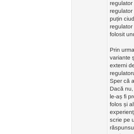
regulator
regulator 
puțin ciu
regulator
folosit un
Prin urma
variante 
externi d
regulator
Sper că a
Dacă nu, 
le-aș fi 
folos și a
experienț
scrie pe 
răspunsur