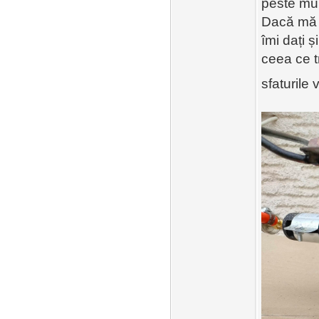
peste mu
Dacă mă î
îmi dați 
ceea ce t
sfaturile 