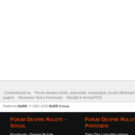
Contactează-ne
Forum despre rulote, autorulote, campinguri, locatii offcamping,
paginii
Versiunea Text a Forumului
Noutăți în format RSS
Platforma
MyBB
, © 2002-2026
MyBB Group
.
Forum Despre Rulote -
Forum Despre Rulot
Social
Parteneri
Facebook - Despre Rulote
Take The Long Way Home