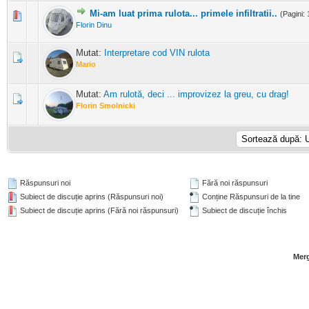
Mi-am luat prima rulota... primele infiltratii..
(Pagini:
0 Evaluări - 0 din 5 în medie
1
2
3
4
5
Florin Dinu
Mutat:
Interpretare cod VIN rulota
Mario
Mutat:
Am rulotă, deci ... improvizez la greu, cu drag!
Florin Smolnicki
Răspunsuri noi
Fără noi răspunsuri
Subiect de discuție aprins (Răspunsuri noi)
Conține Răspunsuri de la tine
Subiect de discuție aprins (Fără noi răspunsuri)
Subiect de discuție închis
Merg