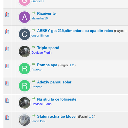
Gabriel T
Riceiver tv.
0 Evaluări - 0 din 5 în medie
1
2
3
4
5
alexmihai10
ABBEY gts 215,alimentare cu apa din retea
(Pagini:
1
0 Evaluări - 0 din 5 în medie
1
2
3
4
5
cosor filimon
Tripla spartă
0 Evaluări - 0 din 5 în medie
1
2
3
4
5
Dovleac Florin
Pompa apa
(Pagini:
1
2
)
0 Evaluări - 0 din 5 în medie
1
2
3
4
5
Razvan
Adeziv panou solar
0 Evaluări - 0 din 5 în medie
1
2
3
4
5
Razvan
Nu știu la ce foloseste
0 Evaluări - 0 din 5 în medie
1
2
3
4
5
Dovleac Florin
Sfaturi achizitie Mover
(Pagini:
1
2
)
0 Evaluări - 0 din 5 în medie
1
2
3
4
5
Florin Dinu