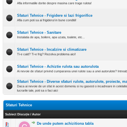
Afla informatiile dorite despre masina care trage rulota!
Sfaturi Tehnice - Frigidere si lazi frigorifice
Afla cum poti sa ai frigiderul in bune conditii!
Sfaturi Tehnice - Sanitare
Instalatia de apa, boilere, apa uzata, toalete, etc...
Sfaturi Tehnice - Incalzire si climatizare
Ti-e cald? Ti-e frig? Rezolva problema aici!
Sfaturi Tehnice - Achiztie rulota sau autorulota
Ai nevoie de sfaturi privind cumpararea unei rulote sau a unei autorulote? Intreab
Sfaturi Tehnice - Diverse sfaturi rulote, autorulote, proiecte, m
Daca ai nevoie de un sfat in acest domeniu si nu gasesti o incadreare in celelalte
lucrarile tale, poti sa o faci aici
Sfaturi Tehnice
Subiect Discuție
/
Autor
De unde putem achizitiona tabla
0 Evaluări - 0 din 5 în medie
1
2
3
4
5