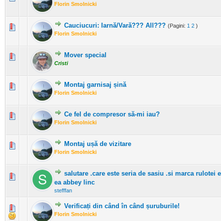
1 Evaluări - 5 din 5 în medie
1
2
3
4
5
Florin Smolnicki
Cauciucuri: Iarnă/Vară??? All???
(Pagini:
1
2
)
1 Evaluări - 5 din 5 în medie
1
2
3
4
5
Florin Smolnicki
Mover special
0 Evaluări - 0 din 5 în medie
1
2
3
4
5
Cristi
Montaj garnisaj șină
0 Evaluări - 0 din 5 în medie
1
2
3
4
5
Florin Smolnicki
Ce fel de compresor să-mi iau?
0 Evaluări - 0 din 5 în medie
1
2
3
4
5
Florin Smolnicki
Montaj ușă de vizitare
0 Evaluări - 0 din 5 în medie
1
2
3
4
5
Florin Smolnicki
salutare .care este seria de sasiu .si marca rulotei 
0 Evaluări - 0 din 5 în medie
1
2
3
4
5
ea abbey linc
stefffan
Verificați din când în când șuruburile!
1 Evaluări - 5 din 5 în medie
1
2
3
4
5
Florin Smolnicki