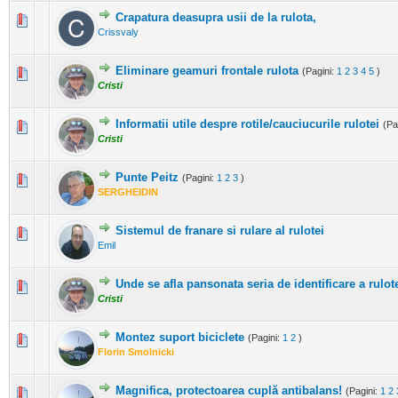
Crapatura deasupra usii de la rulota,
0 Evaluări - 0 din 5 în medie
1
2
3
4
5
Crissvaly
Eliminare geamuri frontale rulota
(Pagini:
1
2
3
4
5
)
1 Evaluări - 1 din 5 în medie
1
2
3
4
5
Cristi
Informatii utile despre rotile/cauciucurile rulotei
(Pa
0 Evaluări - 0 din 5 în medie
1
2
3
4
5
Cristi
Punte Peitz
(Pagini:
1
2
3
)
0 Evaluări - 0 din 5 în medie
1
2
3
4
5
SERGHEIDIN
Sistemul de franare si rulare al rulotei
0 Evaluări - 0 din 5 în medie
1
2
3
4
5
Emil
Unde se afla pansonata seria de identificare a rulot
0 Evaluări - 0 din 5 în medie
1
2
3
4
5
Cristi
Montez suport biciclete
(Pagini:
1
2
)
0 Evaluări - 0 din 5 în medie
1
2
3
4
5
Florin Smolnicki
Magnifica, protectoarea cuplă antibalans!
(Pagini:
1
2