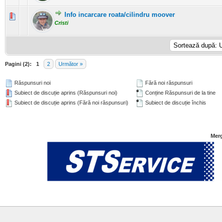
Info incarcare roata/cilindru moover
0 Evaluări - 0 din 5 în medie
1
2
3
4
5
Cristi
Pagini (2):
1
2
Următor »
Răspunsuri noi
Fără noi răspunsuri
Subiect de discuție aprins (Răspunsuri noi)
Conține Răspunsuri de la tine
Subiect de discuție aprins (Fără noi răspunsuri)
Subiect de discuție închis
Merg