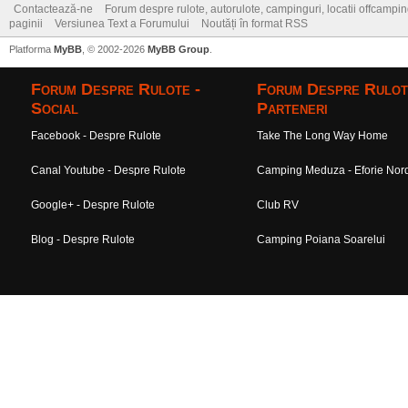
Contactează-ne
Forum despre rulote, autorulote, campinguri, locatii offcamping,
paginii
Versiunea Text a Forumului
Noutăți în format RSS
Platforma
MyBB
, © 2002-2026
MyBB Group
.
Forum Despre Rulote -
Forum Despre Rulot
Social
Parteneri
Facebook - Despre Rulote
Take The Long Way Home
Canal Youtube - Despre Rulote
Camping Meduza - Eforie Nor
Google+ - Despre Rulote
Club RV
Blog - Despre Rulote
Camping Poiana Soarelui