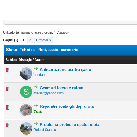
Utilizator(i) navigând acest forum: 4 Vizitator(i)
Pagini (2):
1
2
Următor »
Sfaturi Tehnice - Roti, sasiu, caroserie
Subiect Discuție
/
Autor
Anticoroziune pentru șasiu
0 Evaluări - 0 din 5 în medie
1
2
3
4
5
bogdann
Geamuri laterale rulota
0 Evaluări - 0 din 5 în medie
1
2
3
4
5
stircu2@yahoo.com
Reparatie roata ghidaj rulota
0 Evaluări - 0 din 5 în medie
1
2
3
4
5
Cristi
Problema protectie spate rulota
0 Evaluări - 0 din 5 în medie
1
2
3
4
5
Roland Stanciu