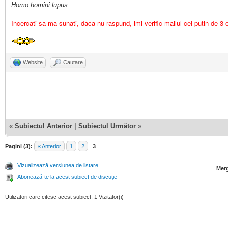
Homo homini lupus
--------------------------------------
Incercati sa ma sunati, daca nu raspund, imi verific mailul cel putin de 3
Website
Cautare
«
Subiectul Anterior
|
Subiectul Următor
»
Pagini (3):
« Anterior
1
2
3
Vizualizează versiunea de listare
Merg
Abonează-te la acest subiect de discuție
Utilizatori care citesc acest subiect: 1 Vizitator(i)