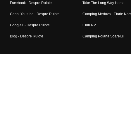
Facebook - Despre Rulote
Take The Long Way Home
Canal Youtube - Despre Rulote
Camping Meduza - Eforie Nor
Google+ - Despre Rulote
Club RV
Blog - Despre Rulote
Camping Poiana Soarelui