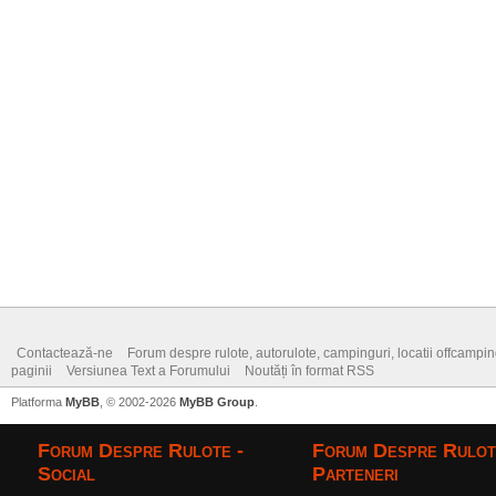
Contactează-ne
Forum despre rulote, autorulote, campinguri, locatii offcamping,
paginii
Versiunea Text a Forumului
Noutăți în format RSS
Platforma
MyBB
, © 2002-2026
MyBB Group
.
Forum Despre Rulote -
Forum Despre Rulot
Social
Parteneri