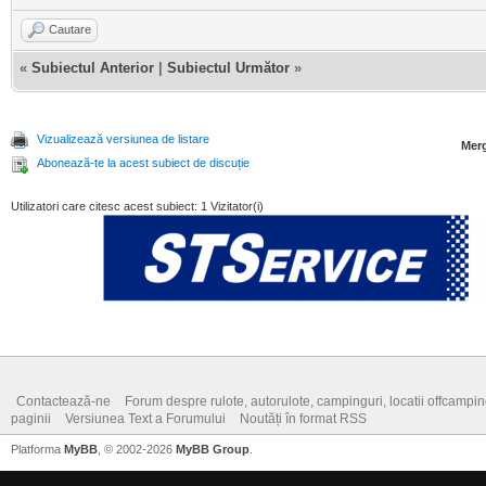
Cautare
«
Subiectul Anterior
|
Subiectul Următor
»
Vizualizează versiunea de listare
Merg
Abonează-te la acest subiect de discuție
Utilizatori care citesc acest subiect: 1 Vizitator(i)
Contactează-ne
Forum despre rulote, autorulote, campinguri, locatii offcamping,
paginii
Versiunea Text a Forumului
Noutăți în format RSS
Platforma
MyBB
, © 2002-2026
MyBB Group
.