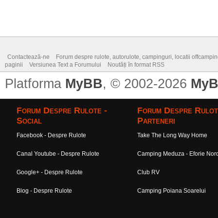
Contactează-ne
Forum despre rulote, autorulote, campinguri, locatii offcamping,
paginii
Versiunea Text a Forumului
Noutăți în format RSS
Platforma
MyBB
, © 2002-2026
MyB
Forum Despre Rulote -
Forum Despre Rulot
Social
Parteneri
Facebook - Despre Rulote
Take The Long Way Home
Canal Youtube - Despre Rulote
Camping Meduza - Eforie Nor
Google+ - Despre Rulote
Club RV
Blog - Despre Rulote
Camping Poiana Soarelui