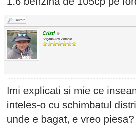
1.6 benzina de 105cp pe ford
Cautare
Cristi
Brigada Anti-Zombie
Imi explicati si mie ce inse
inteles-o cu schimbatul distri
unde e bagat, e vreo piesa?