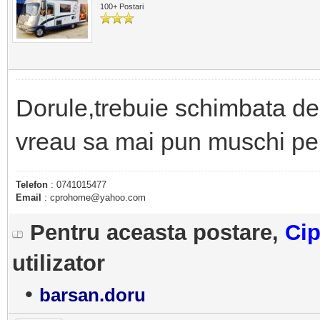
100+ Postari
Dorule,trebuie schimbata den
vreau sa mai pun muschi p
Telefon
: 0741015477
Email
: cprohome@yahoo.com
Pentru aceasta postare,
Cip
utilizator
•
barsan.doru