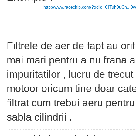
http://www.racechip.com/?gclid=CITuh9uCn...0
Filtrele de aer de fapt au or
mai mari pentru a nu frana ad
impuritatilor , lucru de trec
motoor oricum tine doar cate
filtrat cum trebui aeru pentr
sabla cilindrii .