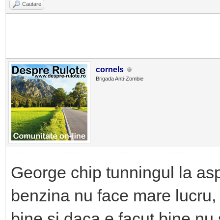
Cautare
cornels
Brigada Anti-Zombie
George chip tunningul la aspi
benzina nu face mare lucru, 
bine si daca e facut bine nu