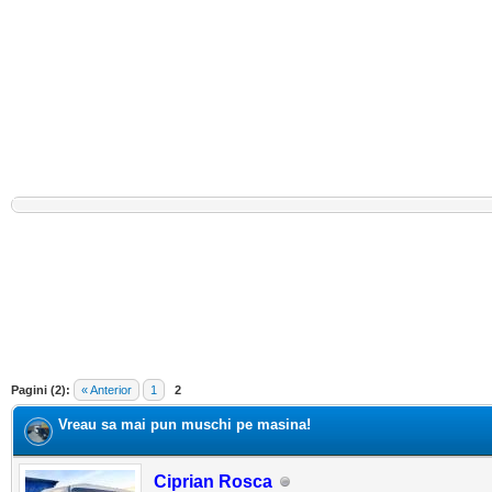
Pagini (2):
« Anterior
1
2
Vreau sa mai pun muschi pe masina!
Ciprian Rosca