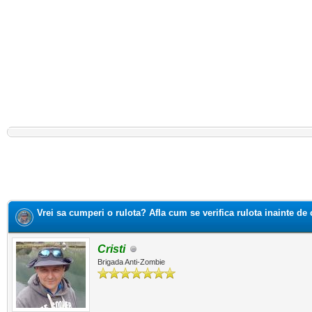
Vrei sa cumperi o rulota? Afla cum se verifica rulota inainte de
Cristi
Brigada Anti-Zombie