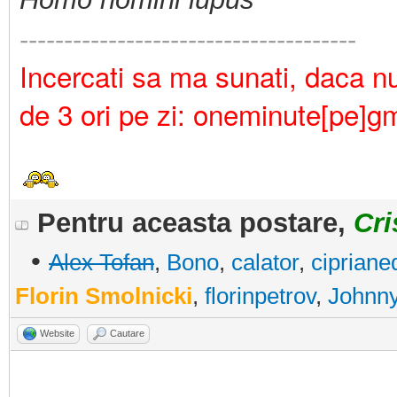
--------------------------------------
Incercati sa ma sunati, daca nu 
de 3 ori pe zi: oneminute[pe]g
Pentru aceasta postare,
Cri
•
Alex Tofan
,
Bono
,
calator
,
cipriane
Florin Smolnicki
,
florinpetrov
,
Johnny
Website
Cautare