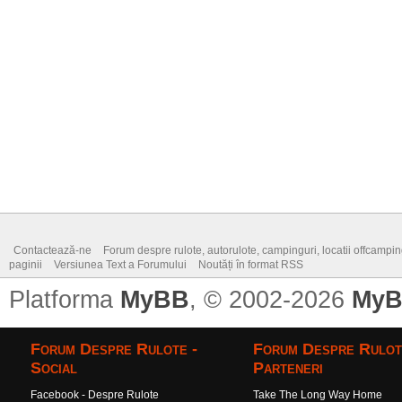
Contactează-ne
Forum despre rulote, autorulote, campinguri, locatii offcamping,
paginii
Versiunea Text a Forumului
Noutăți în format RSS
Platforma
MyBB
, © 2002-2026
MyB
Forum Despre Rulote -
Forum Despre Rulot
Social
Parteneri
Facebook - Despre Rulote
Take The Long Way Home