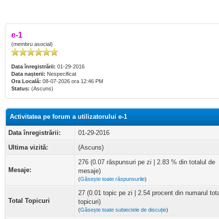
e-1
(membru asocial)
Data înregistrării:
01-29-2016
Data nașterii:
Nespecificat
Ora Locală:
08-07-2026 ora 12:46 PM
Status:
(Ascuns)
Activitatea pe forum a utilizatorului e-1
Data înregistrării:
01-29-2016
Ultima vizită:
(Ascuns)
276 (0.07 răspunsuri pe zi | 2.83 % din totalul de
Mesaje:
mesaje)
(
Găsește toate răspunsurile
)
27 (0.01 topic pe zi | 2.54 procent din numarul tot
Total Topicuri
topicuri)
(
Găsește toate subiectele de discuție
)