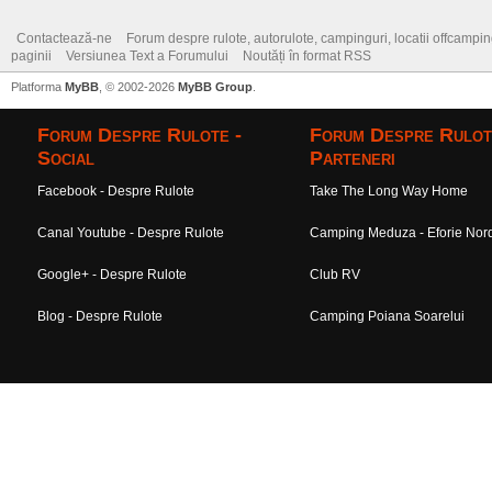
Contactează-ne
Forum despre rulote, autorulote, campinguri, locatii offcamping,
paginii
Versiunea Text a Forumului
Noutăți în format RSS
Platforma
MyBB
, © 2002-2026
MyBB Group
.
Forum Despre Rulote -
Forum Despre Rulot
Social
Parteneri
Facebook - Despre Rulote
Take The Long Way Home
Canal Youtube - Despre Rulote
Camping Meduza - Eforie Nor
Google+ - Despre Rulote
Club RV
Blog - Despre Rulote
Camping Poiana Soarelui