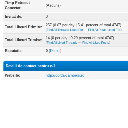
Timp Petrecut
(Ascuns)
Conectat:
Invitat de:
0
257
(0.07 per day | 5.41 percent of total 4747)
Total Likeuri Primite:
(
Find All Threads Liked For
—
Find All Posts Liked For
)
14 (0 per day | 0.29 percent of total 4747)
Total Likeuri Trimise:
(
Find All Liked Threads
—
Find All Liked Posts
)
Reputație:
0
[
Detalii
]
Detalii de contact pentru e-1
Website:
http://corda-campers.ro